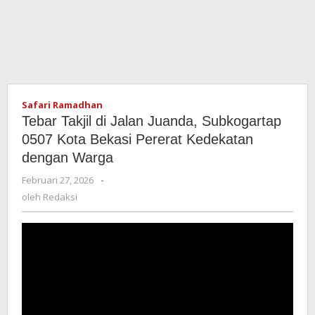
Safari Ramadhan
Tebar Takjil di Jalan Juanda, Subkogartap
0507 Kota Bekasi Pererat Kedekatan
dengan Warga
Februari 27, 2026
oleh
-
Redaksi
oleh
Redaksi