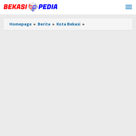
Lewati
ke
konten
Homepage
»
Berita
»
Kota Bekasi
»
Tebar
Takjil
di
Jalan
Juanda,
Subkogartap
0507
Kota
Bekasi
Pererat
Kedekatan
dengan
Warga