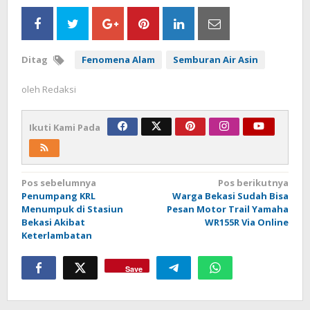
Ditag
Fenomena Alam
Semburan Air Asin
oleh
Redaksi
Ikuti Kami Pada
Navigasi
Pos sebelumnya
Pos berikutnya
Penumpang KRL
Warga Bekasi Sudah Bisa
pos
Menumpuk di Stasiun
Pesan Motor Trail Yamaha
Bekasi Akibat
WR155R Via Online
Keterlambatan
Save