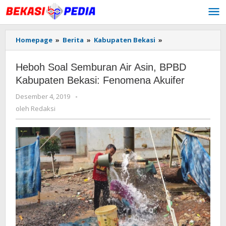
Lewati
ke
konten
Homepage
»
Berita
»
Kabupaten Bekasi
»
Heboh
Soal
Semburan
Heboh Soal Semburan Air Asin, BPBD
Air
Asin,
Kabupaten Bekasi: Fenomena Akuifer
BPBD
Desember 4, 2019
oleh
-
Kabupaten
Redaksi
Bekasi:
oleh
Redaksi
Fenomena
Akuifer