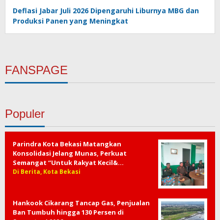
Deflasi Jabar Juli 2026 Dipengaruhi Liburnya MBG dan
Produksi Panen yang Meningkat
FANSPAGE
Populer
Parindra Kota Bekasi Matangkan
Konsolidasi Jelang Munas, Perkuat
Semangat “Untuk Rakyat Kecil&…
Di Berita, Kota Bekasi
Hankook Cikarang Tancap Gas, Penjualan
Ban Tumbuh hingga 130 Persen di