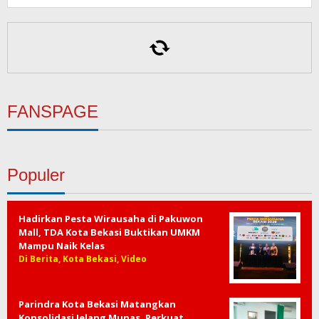
FANSPAGE
Populer
Hadirkan Pesta Wirausaha di Pakuwon
Mall, TDA Kota Bekasi Buktikan UMKM
Mampu Naik Kelas
Di Berita, Kota Bekasi, Video
Parindra Kota Bekasi Matangkan
Konsolidasi Jelang Munas, Perkuat