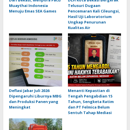
Dari Bekasi, Menpora Pacu
DLH Kota Bekasi Bergerak
Muaythai Indonesia
Telusuri Dugaan
Menuju Emas SEA Games
Pencemaran Kali Cileungsi,
Hasil Uji Laboratorium
Ungkap Penurunan
Kualitas Air
Deflasi Jabar Juli 2026
Menanti Kepastian di
Dipengaruhi Liburnya MBG
Tengah Pengabdian 15
dan Produksi Panen yang
Tahun, Sengketa Ratim
Meningkat
dan PT Felmica Belum
Sentuh Tahap Mediasi