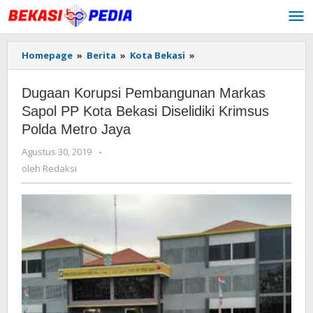
Lewati
ke
konten
Homepage
»
Berita
»
Kota Bekasi
»
Dugaan
Korupsi
Pembangunan
Dugaan Korupsi Pembangunan Markas
Markas
Sapol
Sapol PP Kota Bekasi Diselidiki Krimsus
PP
Polda Metro Jaya
Kota
Bekasi
Agustus 30, 2019
oleh
-
Diselidiki
Redaksi
oleh
Redaksi
Krimsus
Polda
Metro
Jaya